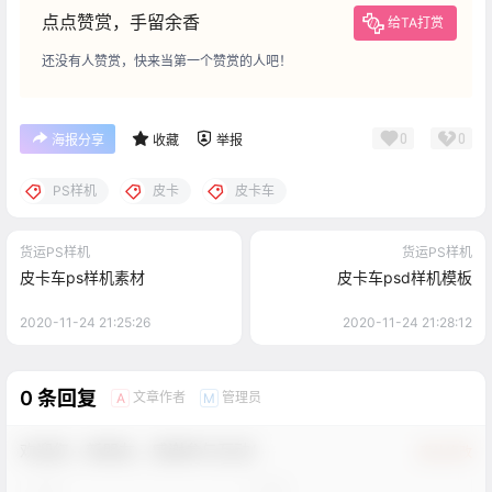
点点赞赏，手留余香
给TA打赏
还没有人赞赏，快来当第一个赞赏的人吧！
0
0
海报分享
收藏
举报
PS样机
皮卡
皮卡车
货运PS样机
货运PS样机
皮卡车ps样机素材
皮卡车psd样机模板
2020-11-24 21:25:26
2020-11-24 21:28:12
0 条回复
文章作者
管理员
A
M
欢迎您，新朋友，感谢参与互动！
确认修改