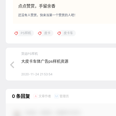
点点赞赏，手留余香
还没有人赞赏，快来当第一个赞赏的人吧！
PS样机
皮卡
皮卡车
货运PS样机
大皮卡车体广告ps样机资源
2020-11-24 21:53:54
0 条回复
文章作者
管理员
A
M
欢迎您，新朋友，感谢参与互动！