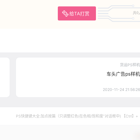
给TA打赏
共0
货运PS样机
车头广告ps样机
2020-11-24 21:56:26
PS快捷键大全:加点按篇（只调整红色(在色相/饱和度”对话框中) 【Ctrl】+
确