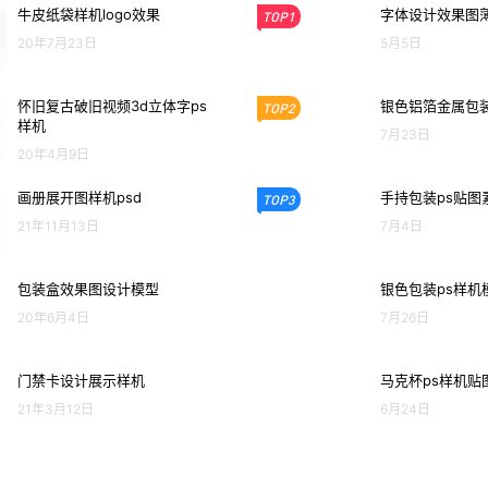
牛皮纸袋样机logo效果
字体设计效果图
TOP1
20年7月23日
5月5日
怀旧复古破旧视频3d立体字ps
银色铝箔金属包装
TOP2
样机
7月23日
20年4月9日
画册展开图样机psd
手持包装ps贴图
TOP3
21年11月13日
7月4日
包装盒效果图设计模型
银色包装ps样机
20年6月4日
7月26日
门禁卡设计展示样机
马克杯ps样机贴
21年3月12日
6月24日