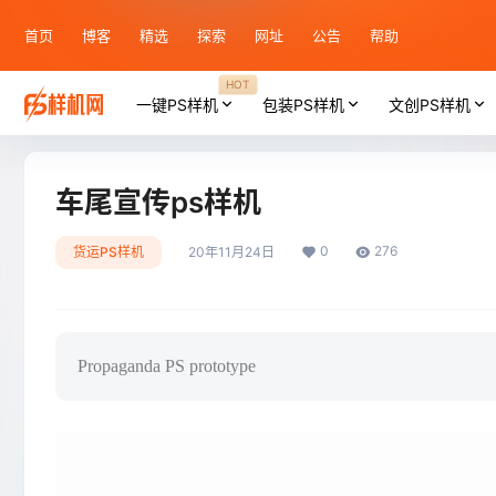
首页
博客
精选
探索
网址
公告
帮助
HOT
一键PS样机
包装PS样机
文创PS样机
车尾宣传ps样机
0
276
货运PS样机
20年11月24日
Propaganda PS prototype