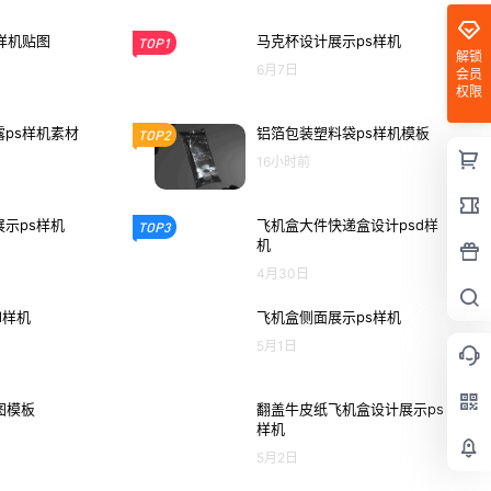
样机贴图
马克杯设计展示ps样机
TOP1
解锁
6月7日
会员
权限
ps样机素材
铝箔包装塑料袋ps样机模板
TOP2
16小时前
示ps样机
飞机盒大件快递盒设计psd样
TOP3
机
4月30日
d样机
飞机盒侧面展示ps样机
5月1日
图模板
翻盖牛皮纸飞机盒设计展示ps
样机
5月2日