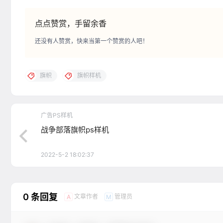
点点赞赏，手留余香
还没有人赞赏，快来当第一个赞赏的人吧！
旗帜
旗帜样机
广告PS样机
战争部落旗帜ps样机
2022-5-2 18:02:37
0 条回复
文章作者
管理员
A
M