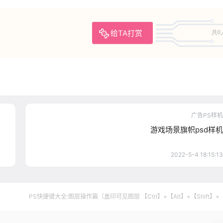
给TA打赏
共0
广告PS样机
游戏场景旗帜psd样机
2022-5-4 18:15:13
PS快捷键大全:图层操作篇（盖印可见图层 【Ctrl】+【Alt】+【Shift】+