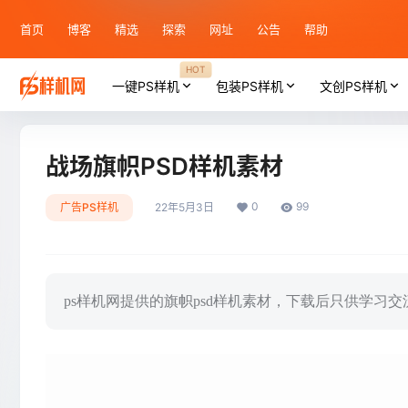
首页
博客
精选
探索
网址
公告
帮助
HOT
一键PS样机
包装PS样机
文创PS样机
战场旗帜PSD样机素材
0
99
广告PS样机
22年5月3日
ps样机网提供的旗帜psd样机素材，下载后只供学习