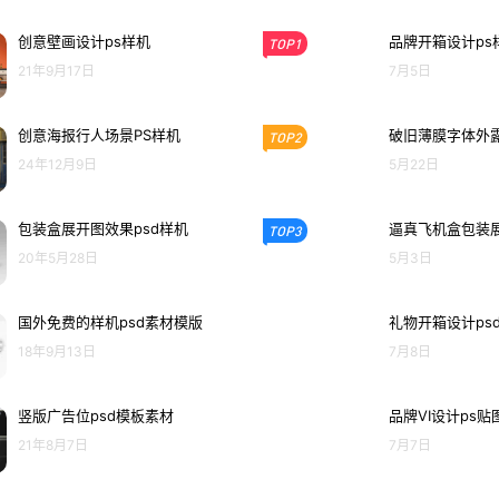
创意壁画设计ps样机
品牌开箱设计ps
TOP1
21年9月17日
7月5日
创意海报行人场景PS样机
破旧薄膜字体外露
TOP2
24年12月9日
5月22日
包装盒展开图效果psd样机
逼真飞机盒包装展
TOP3
20年5月28日
5月3日
国外免费的样机psd素材模版
礼物开箱设计ps
18年9月13日
7月8日
竖版广告位psd模板素材
品牌VI设计ps贴
21年8月7日
7月7日