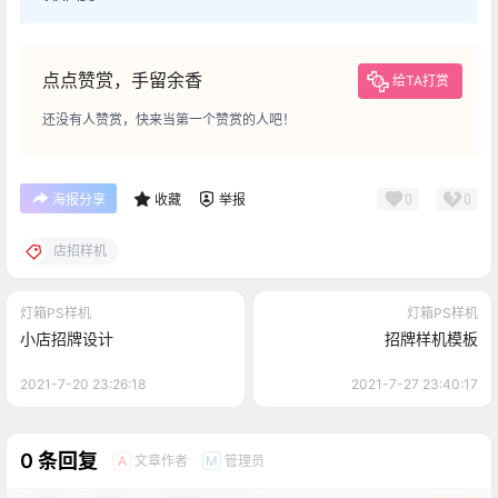
点点赞赏，手留余香
给TA打赏
还没有人赞赏，快来当第一个赞赏的人吧！
0
0
海报分享
收藏
举报
店招样机
灯箱PS样机
灯箱PS样机
小店招牌设计
招牌样机模板
2021-7-20 23:26:18
2021-7-27 23:40:17
0 条回复
文章作者
管理员
A
M