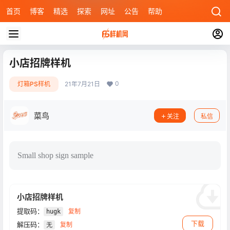
首页
博客
精选
探索
网址
公告
帮助
小店招牌样机
0
灯箱PS样机
21年7月21日
菜鸟
关注
私信
Small shop sign sample
小店招牌样机
提取码：
复制
hugk
下载
解压码：
复制
无