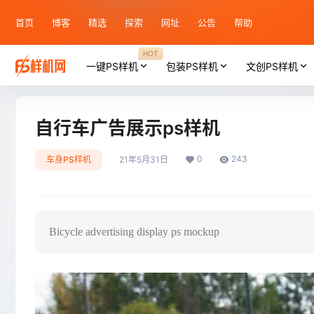
首页
博客
精选
探索
网址
公告
帮助
HOT
一键PS样机
包装PS样机
文创PS样机
自行车广告展示ps样机
0
243
车身PS样机
21年5月31日
Bicycle advertising display ps mockup