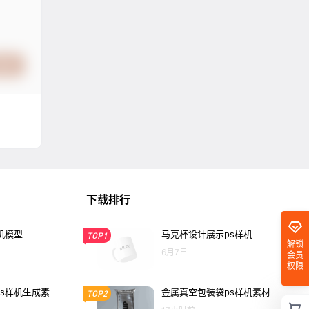
提交
下载排行
机模型
马克杯设计展示ps样机
TOP1
解锁
6月7日
会员
权限
s样机生成素
金属真空包装袋ps样机素材
TOP2