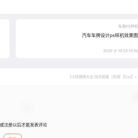
车身PS样机
汽车车牌设计ps样机效果图
2025-3-19 22:10:55
PS快捷键大全:加点按篇（反相 【Ctrl】+
确
或注册以后才能发表评论