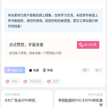
本站素材乃用户投稿及网上搜集，仅供学习交流，未经原作者或上
传书面授权，请勿作商用。如您的权利被侵害，提交工单后我们将
尽快回复！
点点赞赏，手留余香
给TA打赏
还没有人赞赏，快来当第一个赞赏的人吧！
0
0
海报分享
收藏
举报
卡片
卡片设计
名片
卡片PS样机
卡片PS样机
卡片广告设计PS样机
带钥匙圈的PVC卡片PS样机素
材