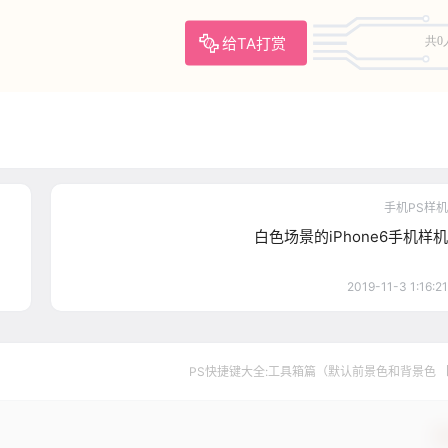
给TA打赏
共0
手机PS样机
白色场景的iPhone6手机样机
2019-11-3 1:16:21
PS快捷键大全:工具箱篇（默认前景色和背景色 
确