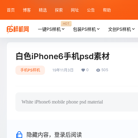
首页
博客
精选
探索
网址
公告
帮助
HOT
一键PS样机
包装PS样机
文创PS样机
白色iPhone6手机psd素材
0
505
手机PS样机
19年11月3日
White iPhone6 mobile phone psd material
隐藏内容，登录后阅读