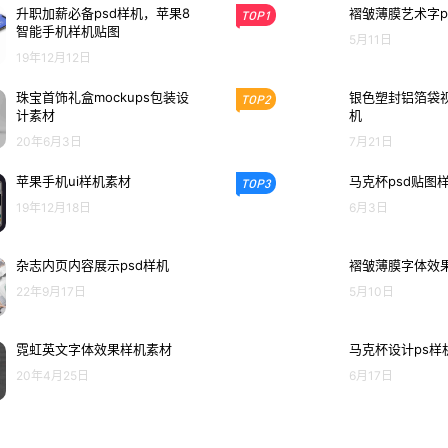
升职加薪必备psd样机，苹果8
褶皱薄膜艺术字p
TOP1
智能手机样机贴图
5月11日
19年12月12日
珠宝首饰礼盒mockups包装设
银色塑封铝箔袋视
TOP2
计素材
机
20年6月3日
7月21日
苹果手机ui样机素材
马克杯psd贴图
TOP3
19年12月18日
6月3日
杂志内页内容展示psd样机
褶皱薄膜字体效果
22年9月17日
5月10日
霓虹英文字体效果样机素材
马克杯设计ps样
20年4月25日
6月17日