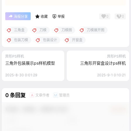
0
0
海报分享
收藏
举报
三角盒
刀模
刀模图
刀模展开图
包装刀模
包装设计
开窗盒
异形PS样机
异形PS样机
三角外包装展示ps样机模型
三角形开窗盒设计ps样机
2025-8-30 0:01:29
2025-9-1 0:10:21
0 条回复
文章作者
管理员
A
M
欢迎您，新朋友，感谢参与互动！
确认修改