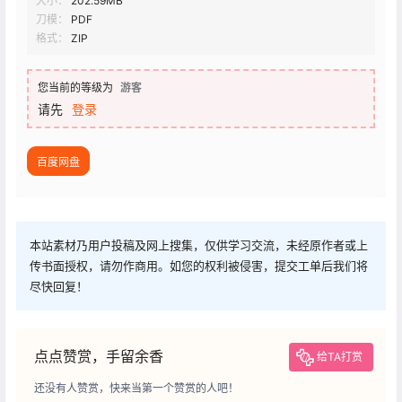
大小：
202.59MB
刀模：
PDF
格式：
ZIP
您当前的等级为
游客
请先
登录
百度网盘
本站素材乃用户投稿及网上搜集，仅供学习交流，未经原作者或上
传书面授权，请勿作商用。如您的权利被侵害，提交工单后我们将
尽快回复！
点点赞赏，手留余香
给TA打赏
还没有人赞赏，快来当第一个赞赏的人吧！