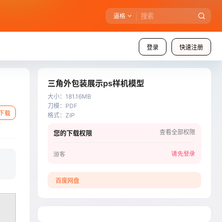
逼格
登录
快速注册
三角外包装展示ps样机模型
大小
：
181.16MB
刀模
：
PDF
下载
格式
：
ZIP
查看全部权限
您的下载权限
请先登录
游客
百度网盘