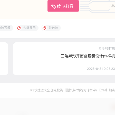
给TA打赏
共0
包装刀模
包装展示
外包装
异形PS样机
三角异形开窗盒包装设计ps样机
2025-8-31 0:05:23
PS快捷键大全:加点按篇（删除点(‘曲线’对话框中) 【Ctrl】加
确