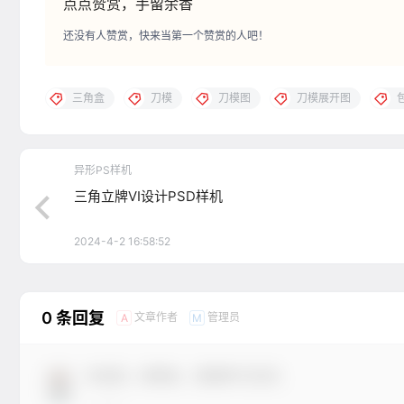
点点赞赏，手留余香
还没有人赞赏，快来当第一个赞赏的人吧！
三角盒
刀模
刀模图
刀模展开图
异形PS样机
三角立牌VI设计PSD样机
2024-4-2 16:58:52
0 条回复
文章作者
管理员
A
M
欢迎您，新朋友，感谢参与互动！