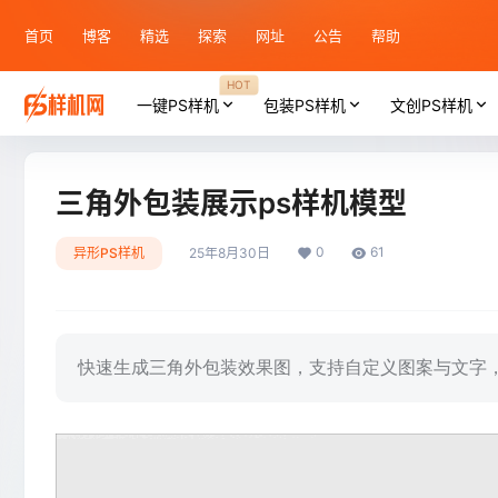
首页
博客
精选
探索
网址
公告
帮助
HOT
一键PS样机
包装PS样机
文创PS样机
三角外包装展示ps样机模型
0
61
异形PS样机
25年8月30日
快速生成三角外包装效果图，支持自定义图案与文字