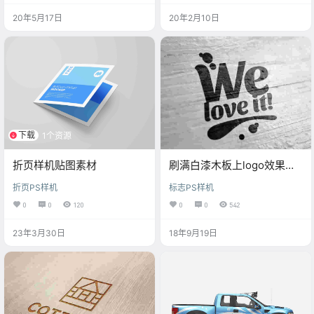
20年5月17日
20年2月10日
下载
1个资源
折页样机贴图素材
刷满白漆木板上logo效果样
机psd
折页PS样机
标志PS样机
0
0
120
0
0
542
23年3月30日
18年9月19日