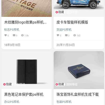
隐藏
登陆可见
木纹雕刻logo效果ps样机素
皮卡车智能样机模版
材
标志PS样机
货运PS样机
0
0
1.8k
0
0
143
18年9月18日
20年11月24日
隐藏
隐藏
限制等级
限制等级
黑色笔记本保护套ps样机
珠宝首饰礼盒样机生成下载
办公PS样机
包装PS样机