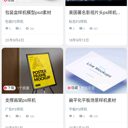
隐藏
限制等级
包装盒样机模型psd素材
美国著名影视片头ps样机场
景，银色泛光的3d字体效果
包装PS样机
标志PS样机
样机
0
0
286
0
0
357
20年6月4日
18年9月13日
下载
隐藏
1个资源
登陆可见
支撑画架ps样机
扁平化平板场景样机素材
广告PS样机
平板PS样机
0
0
185
0
0
275
21年8月1日
20年1月31日