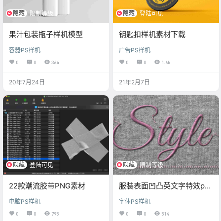
隐藏
隐藏
限制等级
登陆可见
果汁包装瓶子样机模型
钥匙扣样机素材下载
容器PS样机
广告PS样机
0
0
364
0
0
1.6k
20年7月24日
21年2月7日
隐藏
隐藏
登陆可见
限制等级
22款潮流胶带PNG素材
服装表面凹凸英文字特效psd
样机素材下载
电脑PS样机
字体PS样机
0
0
795
0
0
514