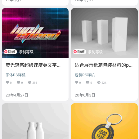
隐藏
隐藏
限制等级
限制等级
荧光魅惑超级速度英文字体
适合展示纸箱包装材料的psd
样机
样机
字体PS样机
包装PS样机
0
0
298
0
0
224
20年4月27日
20年6月3日