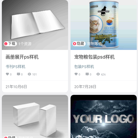
下载
隐藏
1个资源
限制等级
画册展开ps样机
宠物粮包装psd样机
书刊PS样机
包装PS样机
0
0
101
0
0
424
21年10月6日
20年7月28日