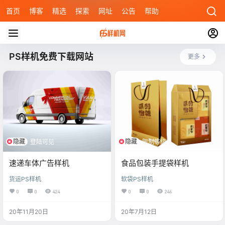
首页
博客
精选
探索
网址
公告
帮助
PS样机免费下载网站
更多
隐藏
隐藏
登陆可见
限制等级
速递车体广告样机
食品包装手提袋样机
货运PS样机
软袋PS样机
0
0
424
0
0
246
20年11月20日
20年7月12日