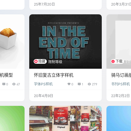
25年7月20日
20年3月31
隐藏
下载
限制等级
1
样机模型
怀旧复古立体字样机
骑马订画册
0
47
字体PS样机
0
1
279
书刊PS样机
20年4月9日
22年2月2日