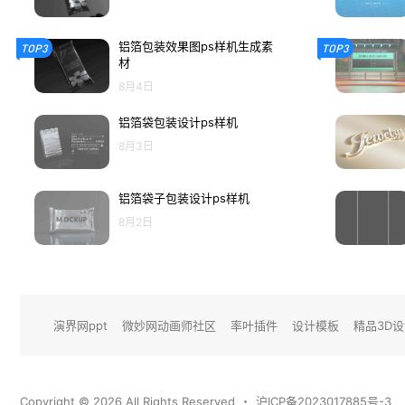
铝箔包装效果图ps样机生成素
TOP3
TOP3
材
8月4日
铝箔袋包装设计ps样机
8月3日
铝箔袋子包装设计ps样机
8月2日
演界网ppt
微妙网动画师社区
率叶插件
设计模板
精品3D
Copyright © 2026
All Rights Reserved
・
沪ICP备2023017885号-3