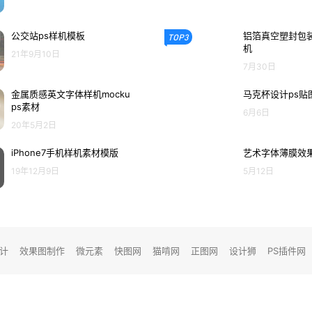
公交站ps样机模板
铝箔真空塑封包装
TOP3
机
21年9月10日
7月30日
金属质感英文字体样机mocku
马克杯设计ps贴
ps素材
6月6日
20年5月2日
iPhone7手机样机素材模版
艺术字体薄膜效果
19年12月9日
5月12日
设计
效果图制作
微元素
快图网
猫啃网
正图网
设计狮
PS插件网