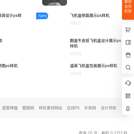
解锁
会员
权限
袋设计ps样
飞机盒侧面展示ps样机
TOP3
5月1日
图
翻盖牛皮纸飞机盒设计展示ps
样机
5月2日
图ps样机
逼真飞机盒包装展示ps样机
5月3日
提案神器
酷图网
样机素材网站
在线PS
扑奔网
设计导航
查询 20 次，耗时 0.2717 秒