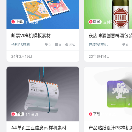
下载
隐藏
1个资源
支付积分
邮票VI样机模板素材
夜店啤酒创意啤酒包
卡片PS样机
0
0
274
包装PS样机
0
24年2月19日
20年6月14日
下载
下载
1个资源
1个资源
A4单页工业信息ps样机素材
产品贴纸设计PS样机