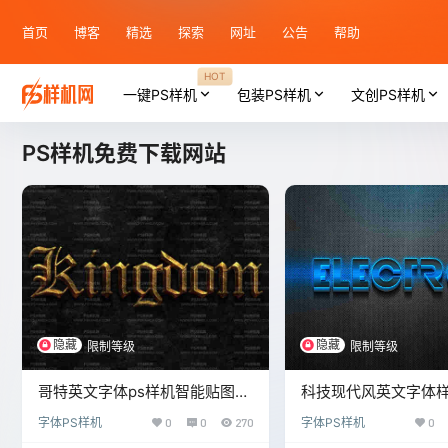
首页
博客
精选
探索
网址
公告
帮助
HOT
一键PS样机
包装PS样机
文创PS样机
PS样机免费下载网站
隐藏
隐藏
限制等级
限制等级
哥特英文字体ps样机智能贴图素
科技现代风英文字体
材
字体PS样机
0
0
270
字体PS样机
0