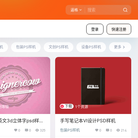
逼格
登录
快速注册
机
包装PS样机
文创PS样机
设备PS样机
更多
下载
制等级
1个资源
文3d立体字psd样机
手写笔记本VI设计PSD样机
0
0
325
包装PS样机
0
0
214