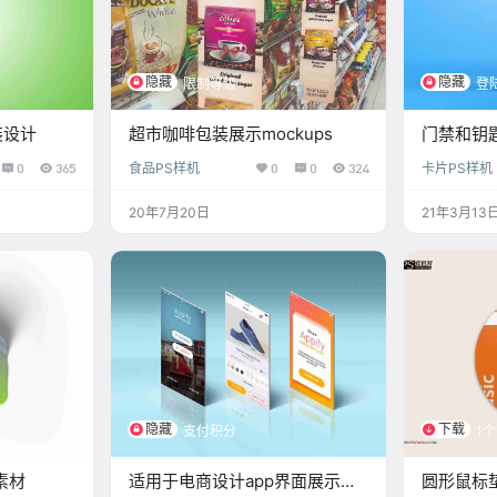
隐藏
隐藏
限制等级
登
装设计
超市咖啡包装展示mockups
门禁和钥
0
365
食品PS样机
0
0
324
卡片PS样机
20年7月20日
21年3月13
隐藏
下载
支付积分
1
素材
适用于电商设计app界面展示样
圆形鼠标