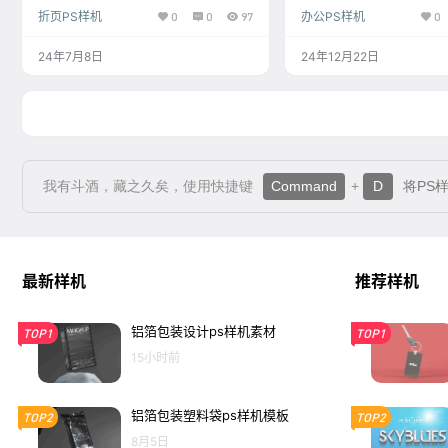
折页PS样机
0
0
97
办公PS样机
0
24年7月8日
24年12月22日
我有斗酒，藏之久矣，使用快捷键
Command
+
D
将PS
最新样机
推荐样机
铝箔包装设计ps样机素材
TOP1
TOP1
15小时前
铝箔包装塑料袋ps样机模板
TOP2
TOP2
8月5日