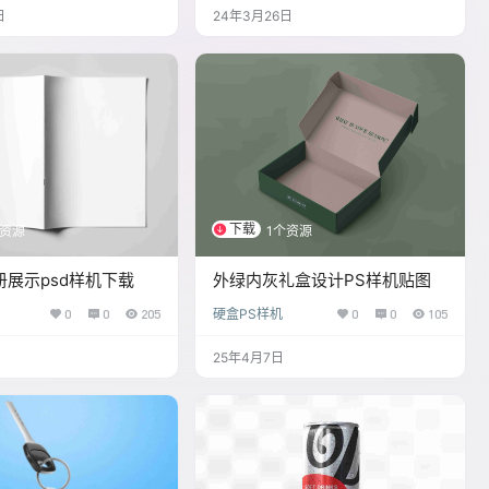
日
24年3月26日
下载
个资源
1个资源
展示psd样机下载
外绿内灰礼盒设计PS样机贴图
0
0
205
硬盒PS样机
0
0
105
25年4月7日