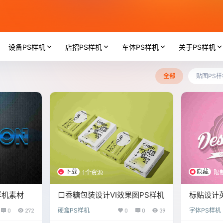
设备PS样机
店招PS样机
车体PS样机
关于PS样机
全部
贴图PS样
下载
隐藏
1个资源
限
样机素材
口香糖包装设计VI效果图PS样机
标贴设计英
素材
0
272
硬盒PS样机
0
0
39
字体PS样机