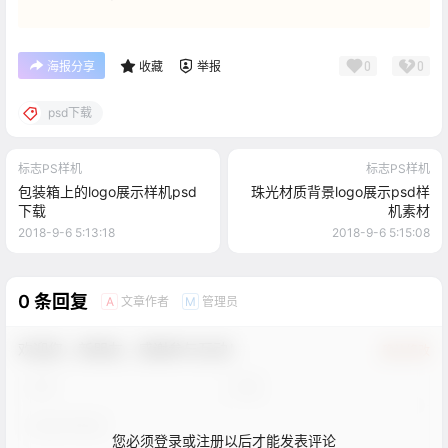
0
0
海报分享
收藏
举报
psd下载
标志PS样机
标志PS样机
包装箱上的logo展示样机psd
珠光材质背景logo展示psd样
下载
机素材
2018-9-6 5:13:18
2018-9-6 5:15:08
0 条回复
文章作者
管理员
A
M
欢迎您，新朋友，感谢参与互动！
确认修改
您必须登录或注册以后才能发表评论