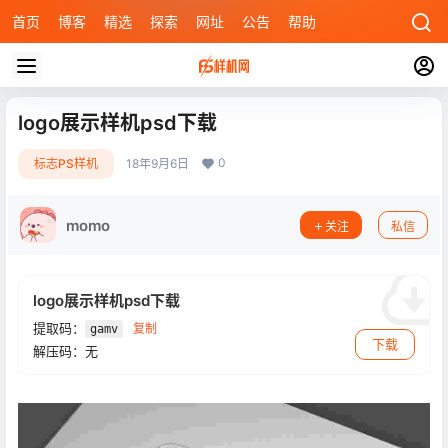
首页
博客
精选
探索
网址
公告
帮助
logo展示样机psd下载
0
标志PS样机
18年9月6日
momo
关注
私信
logo展示样机psd下载
提取码：
复制
gamv
下载
解压码：无