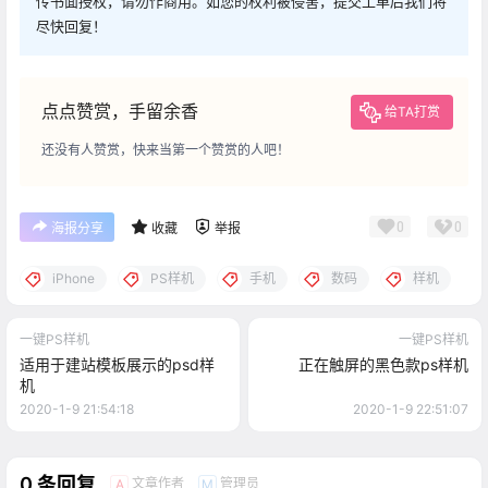
传书面授权，请勿作商用。如您的权利被侵害，提交工单后我们将
尽快回复！
点点赞赏，手留余香
给TA打赏
还没有人赞赏，快来当第一个赞赏的人吧！
0
0
海报分享
收藏
举报
iPhone
PS样机
手机
数码
样机
一键PS样机
一键PS样机
适用于建站模板展示的psd样
正在触屏的黑色款ps样机
机
2020-1-9 21:54:18
2020-1-9 22:51:07
0 条回复
文章作者
管理员
A
M