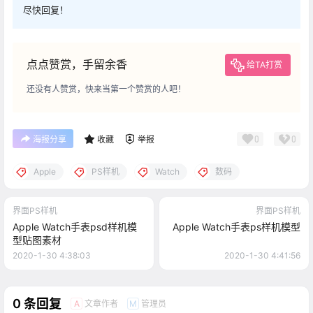
尽快回复！
点点赞赏，手留余香
给TA打赏
还没有人赞赏，快来当第一个赞赏的人吧！
0
0
海报分享
收藏
举报
Apple
PS样机
Watch
数码
界面PS样机
界面PS样机
Apple Watch手表psd样机模
Apple Watch手表ps样机模型
型贴图素材
2020-1-30 4:38:03
2020-1-30 4:41:56
0 条回复
文章作者
管理员
A
M