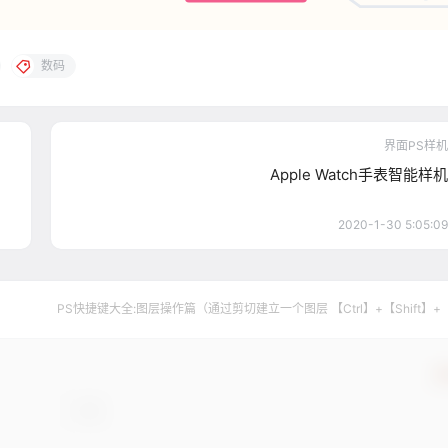
数码
界面PS样机
Apple Watch手表智能样机
2020-1-30 5:05:09
PS快捷键大全:图层操作篇（通过剪切建立一个图层 【Ctrl】+【Shift】+
确