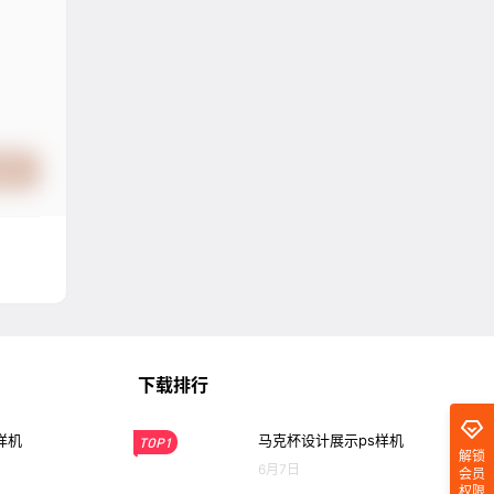
提交
下载排行
样机
马克杯设计展示ps样机
TOP1
解锁
6月7日
会员
权限