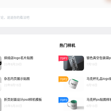
讨论，说说你的看法吧
热门样机
烘焙店logo名片贴图
银色真空包装袋p
TOP1
23年8月29日
7月19日
杂志内页展示贴图
马克杯礼品logo
TOP2
22年9月15日
6月16日
折页封面设计psd样机模板
马克杯ps贴图样
TOP3
23年5月20日
6月13日