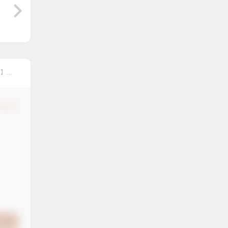
l】
认修改
提交