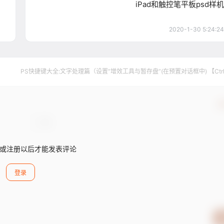
iPad和触控笔平板psd样机
2020-1-30 5:24:24
PS快捷键大全:文字处理篇（设置“增效工具与暂存盘”(在预置对话框中) 【Ctr
+【7】）
确
或注册以后才能发表评论
登录