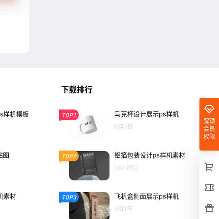
下载排行
s样机模板
马克杯设计展示ps样机
TOP1
解锁
6月7日
会员
权限
贴图
铝箔包装设计ps样机素材
TOP2
18小时前
机素材
飞机盒侧面展示ps样机
TOP3
5月1日