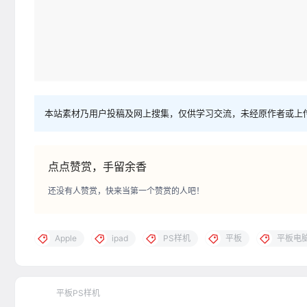
本站素材乃用户投稿及网上搜集，仅供学习交流，未经原作者或上
点点赞赏，手留余香
还没有人赞赏，快来当第一个赞赏的人吧！
Apple
ipad
PS样机
平板
平板电
平板PS样机