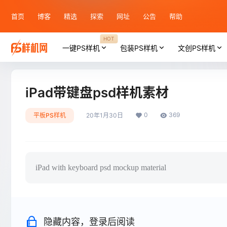
首页
博客
精选
探索
网址
公告
帮助
HOT
一键PS样机
包装PS样机
文创PS样机
iPad带键盘psd样机素材
0
369
平板PS样机
20年1月30日
iPad with keyboard psd mockup material
隐藏内容，登录后阅读