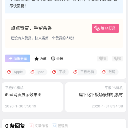
尽快回复！
点点赞赏，手留余香
给TA打赏
还没有人赞赏，快来当第一个赞赏的人吧！
0
0
海报分享
收藏
举报
Apple
ipad
平板
平板电脑
数码
平板PS样机
平板PS样机
iPad网页展示效果图
扁平化平板场景样机素材
2020-1-30 5:50:19
2020-1-31 8:34:38
0 条回复
文章作者
管理员
A
M