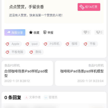
点点赞赏，手留余香
给TA打赏
还没有人赞赏，快来当第一个赞赏的人吧！
0
0
海报分享
收藏
举报
Apple
ipad
PS样机
咖啡
平板
平板电脑
数码
食品PS样机
食品PS样机
白领咖啡场景iPad样机psd模
咖啡和iPad场景psd样机模型
型
2020-1-31 8:28:12
2020-1-31 9:23:04
0 条回复
文章作者
管理员
A
M