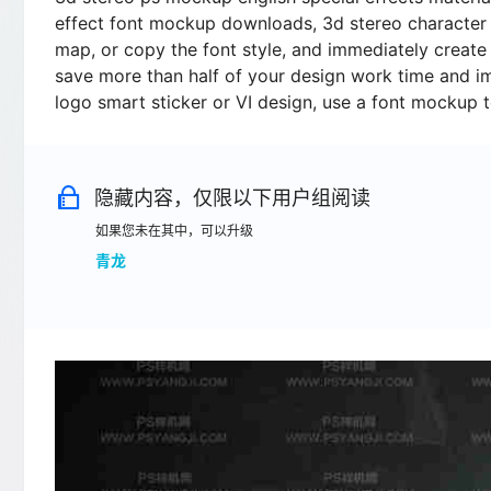
effect font mockup downloads, 3d stereo character sp
map, or copy the font style, and immediately create
save more than half of your design work time and imp
logo smart sticker or VI design, use a font mockup
隐藏内容，仅限以下用户组阅读
如果您未在其中，可以升级
青龙