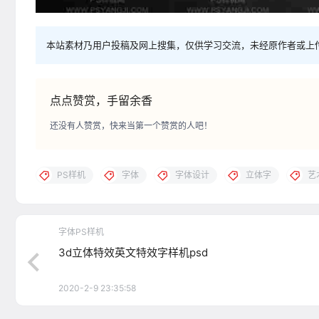
本站素材乃用户投稿及网上搜集，仅供学习交流，未经原作者或上
点点赞赏，手留余香
还没有人赞赏，快来当第一个赞赏的人吧！
PS样机
字体
字体设计
立体字
艺
字体PS样机
3d立体特效英文特效字样机psd
2020-2-9 23:35:58