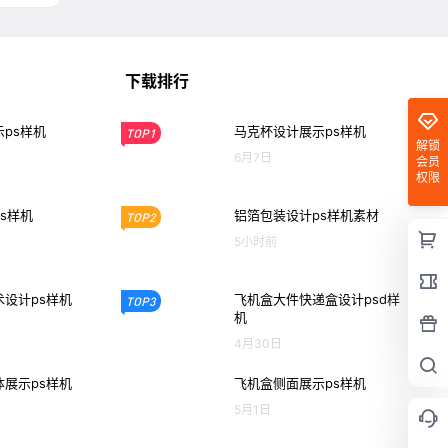
下载排行
ps样机
马克杯设计展示ps样机
TOP1
解锁
6月7日
会员
权限
s样机
铝箔包装设计ps样机素材
TOP2
5小时前
设计ps样机
飞机盒大件快递盒设计psd样
TOP3
机
4月30日
展示ps样机
飞机盒侧面展示ps样机
5月1日