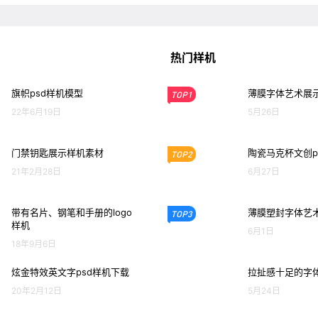
热门样机
旗帜psd样机模型
薄膜字体艺术展示
TOP1
22年6月19日
5月26日
门禁钥匙展示样机素材
陶瓷马克杯文创p
TOP2
21年2月28日
6月27日
带有名片、钢笔和手册的logo
薄膜塑封字体艺术
TOP3
样机
6月1日
18年9月6日
炫金特效英文字psd样机下载
拉扯感十足的字体
20年2月12日
5月24日