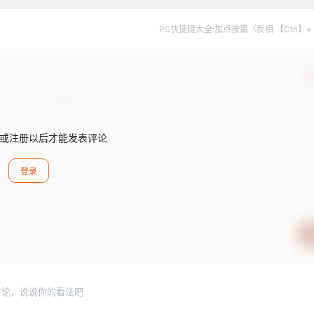
PS快捷键大全:加点按篇（反相 【Ctrl】+
确
或注册以后才能发表评论
登录
讨论，说说你的看法吧