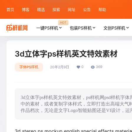
首页
博客
精选
探索
网址
公告
帮助
HOT
一键PS样机
包装PS样机
文创PS样机
3d立体字ps样机英文特效素材
0
369
字体PS样机
20年2月9日
3d立体字ps样机英文特效素材，ps样机网psd样机
中的素材，或者复制字体样式，立即打造出高端大气
作品档次，无论是文字Logo智能贴图还是VI设计，
3d stereo ps mockup english special effects materia