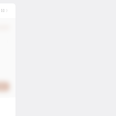
【I】）
认修改
提交