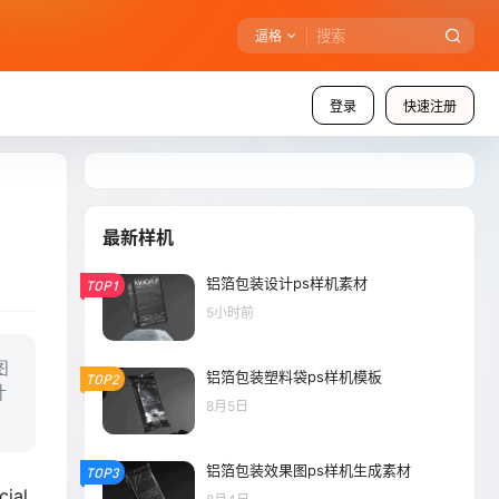
逼格
登录
快速注册
最新样机
铝箔包装设计ps样机素材
TOP1
5小时前
图
铝箔包装塑料袋ps样机模板
TOP2
计
8月5日
铝箔包装效果图ps样机生成素材
TOP3
cial