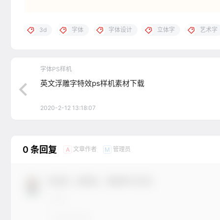
3d
字体
字体设计
立体字
艺术字
字体PS样机
英文浮雕字特效ps样机素材下载
2020-2-12 13:18:07
0 条回复
文章作者
管理员
A
M
欢迎您，新朋友，感谢参与互动！