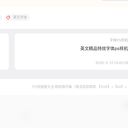
英文字体
字体PS样机
英文精品特效字体ps样机
2020-2-12 13:20:25
PS快捷键大全:图层操作篇（激活底部图层 【Shift】+【Alt】+
确