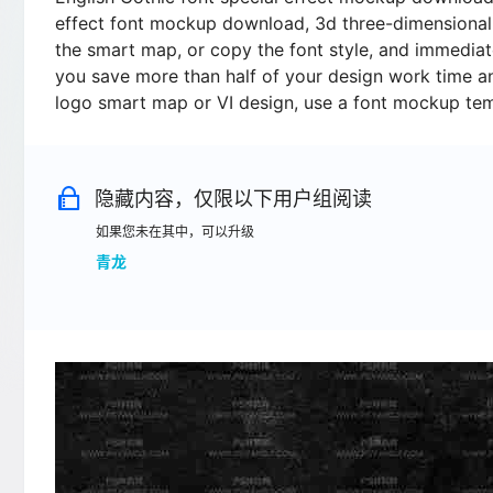
effect font mockup download, 3d three-dimensional ch
the smart map, or copy the font style, and immediat
you save more than half of your design work time an
logo smart map or VI design, use a font mockup te
隐藏内容，仅限以下用户组阅读
如果您未在其中，可以升级
青龙