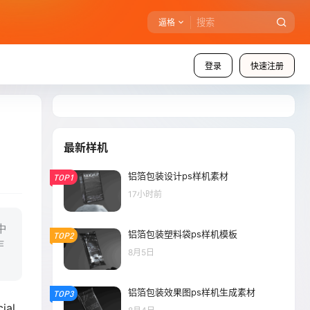
逼格
登录
快速注册
最新样机
铝箔包装设计ps样机素材
TOP1
17小时前
中
铝箔包装塑料袋ps样机模板
TOP2
作
8月5日
铝箔包装效果图ps样机生成素材
TOP3
ial