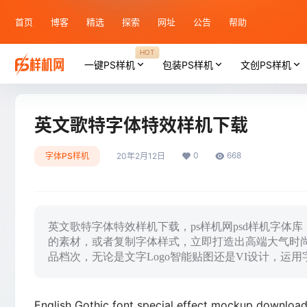
首页
博客
精选
探索
网址
公告
帮助
HOT
一键PS样机
包装PS样机
文创PS样机
英文歌特字体特效样机下载
0
668
字体PS样机
20年2月12日
英文歌特字体特效样机下载，ps样机网psd样机字体
的素材，或者复制字体样式，立即打造出高端大气时
品档次，无论是文字Logo智能贴图还是VI设计，运
English Gothic font special effect mockup download