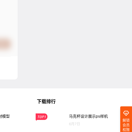
提交
下载排行
材模型
马克杯设计展示ps样机
TOP1
解锁
6月7日
会员
权限