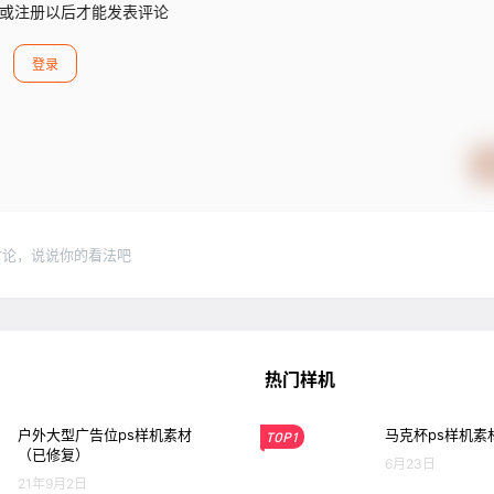
或注册以后才能发表评论
登录
讨论，说说你的看法吧
热门样机
户外大型广告位ps样机素材
马克杯ps样机素
TOP1
（已修复）
6月23日
21年9月2日