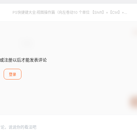
PS快捷键大全:视图操作篇（向左卷动10 个单位 【Shift】+【Ctrl】+
【PageUp】）
确
或注册以后才能发表评论
登录
讨论，说说你的看法吧