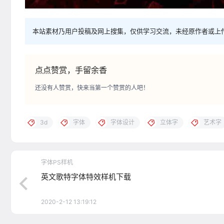
本站素材乃用户投稿及网上搜集，仅供学习交流，未经原作者或上
点点赞赏，手留余香
还没有人赞赏，快来当第一个赞赏的人吧！
3d
字体
字体设计
立体字
艺术字
字体PS样机
英文歌特字体特效样机下载
2020-2-12 13:19:12