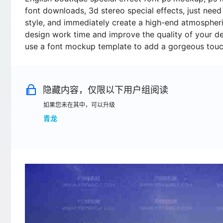
font downloads, 3d stereo special effects, just need
style, and immediately create a high-end atmospheric
design work time and improve the quality of your de
use a font mockup template to add a gorgeous touc
隐藏内容，仅限以下用户组阅读
如果您未在其中，可以升级
青龙