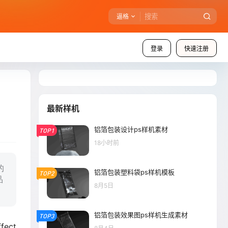
逼格
登录
快速注册
最新样机
铝箔包装设计ps样机素材
TOP1
18小时前
的
铝箔包装塑料袋ps样机模板
TOP2
品
8月5日
铝箔包装效果图ps样机生成素材
TOP3
ffect