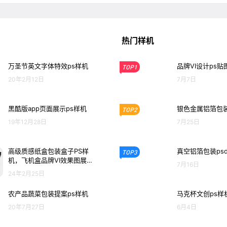
热门样机
万圣节英文字体特效ps样机
品牌VI设计ps贴
TOP1
20年2月12日
7月7日
黑酷版app页面展示ps样机
银色金属铝箔包装
TOP2
19年12月28日
7月25日
高级质感纸盒包装盒子PS样
真空铝箔包装ps
TOP3
机，飞机盒品牌VI效果图展示P
7月16日
SD贴图样机设计素材
24年2月25日
农产品蔬菜包装提案ps样机
马克杯文创ps样
20年7月27日
6月4日