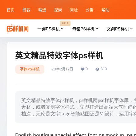
首页
博客
精选
探索
网址
公告
帮助
HOT
一键PS样机
包装PS样机
文创PS样机
英文精品特效字体ps样机
0
310
字体PS样机
20年2月12日
英文精品特效字体ps样机，ps样机网psd样机字体
素材，或者复制字体样式，立即打造出高端大气时尚
档次，无论是文字Logo智能贴图还是VI设计，运用
English boutique special effect font ps mockup, ps 