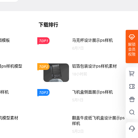
下载排行
图模板
马克杯设计展示ps样机
TOP1
解锁
6月7日
会员
权限
ps样机模型
铝箔包装设计ps样机素材
TOP2
18小时前
d样机
飞机盒侧面展示ps样机
TOP3
5月1日
机模型素材
翻盖牛皮纸飞机盒设计展示ps
样机
5月2日