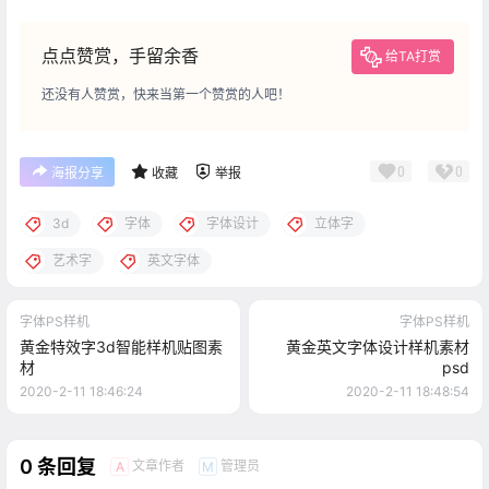
点点赞赏，手留余香
给TA打赏
还没有人赞赏，快来当第一个赞赏的人吧！
0
0
海报分享
收藏
举报
3d
字体
字体设计
立体字
艺术字
英文字体
字体PS样机
字体PS样机
黄金特效字3d智能样机贴图素
黄金英文字体设计样机素材
材
psd
2020-2-11 18:46:24
2020-2-11 18:48:54
0 条回复
文章作者
管理员
A
M