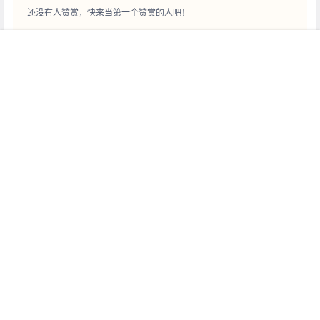
还没有人赞赏，快来当第一个赞赏的人吧！
菜单
搜索
客服
顶部
0
0
海报分享
收藏
举报
3d
字体
字体设计
立体字
艺术字
英文字体
字体PS样机
字体PS样机
晶体英文字psd样机素材下载
精美英文字体设计psd样机素
材下载
2020-2-11 21:09:32
2020-2-11 21:11:53
0 条回复
文章作者
管理员
A
M
欢迎您，新朋友，感谢参与互动！
确认修改