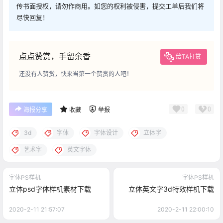
传书面授权，请勿作商用。如您的权利被侵害，提交工单后我们将
尽快回复！
点点赞赏，手留余香
给TA打赏
还没有人赞赏，快来当第一个赞赏的人吧！
0
0
海报分享
收藏
举报
3d
字体
字体设计
立体字
艺术字
英文字体
字体PS样机
字体PS样机
立体psd字体样机素材下载
立体英文字3d特效样机下载
2020-2-11 21:57:07
2020-2-11 22:00:10