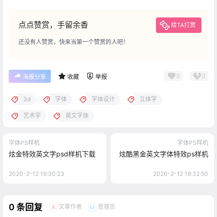
点点赞赏，手留余香
给TA打赏
还没有人赞赏，快来当第一个赞赏的人吧！
0
0
海报分享
收藏
举报
3d
字体
字体设计
立体字
艺术字
英文字体
字体PS样机
字体PS样机
炫金特效英文字psd样机下载
炫酷黑金英文字体特效ps样机
2020-2-12 19:30:23
2020-2-12 19:32:50
0 条回复
文章作者
管理员
A
M