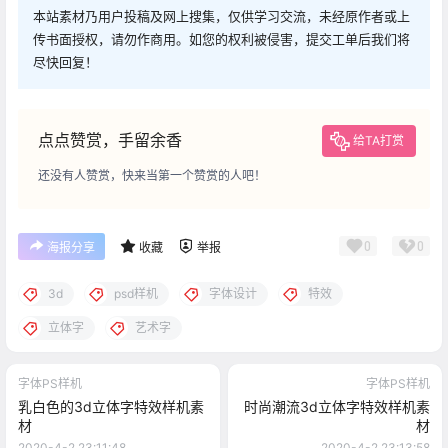
本站素材乃用户投稿及网上搜集，仅供学习交流，未经原作者或上
传书面授权，请勿作商用。如您的权利被侵害，提交工单后我们将
尽快回复！
点点赞赏，手留余香
给TA打赏
还没有人赞赏，快来当第一个赞赏的人吧！
0
0
海报分享
收藏
举报
3d
psd样机
字体设计
特效
立体字
艺术字
字体PS样机
字体PS样机
乳白色的3d立体字特效样机素
时尚潮流3d立体字特效样机素
材
材
2020-4-2 23:11:48
2020-4-2 23:13:58