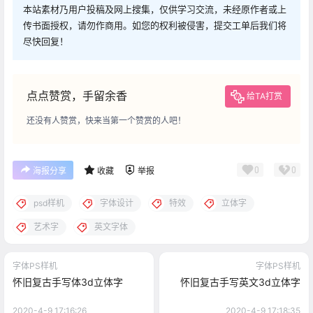
本站素材乃用户投稿及网上搜集，仅供学习交流，未经原作者或上
传书面授权，请勿作商用。如您的权利被侵害，提交工单后我们将
尽快回复！
点点赞赏，手留余香
给TA打赏
还没有人赞赏，快来当第一个赞赏的人吧！
0
0
海报分享
收藏
举报
psd样机
字体设计
特效
立体字
艺术字
英文字体
字体PS样机
字体PS样机
怀旧复古手写体3d立体字
怀旧复古手写英文3d立体字
2020-4-9 17:16:26
2020-4-9 17:18:35