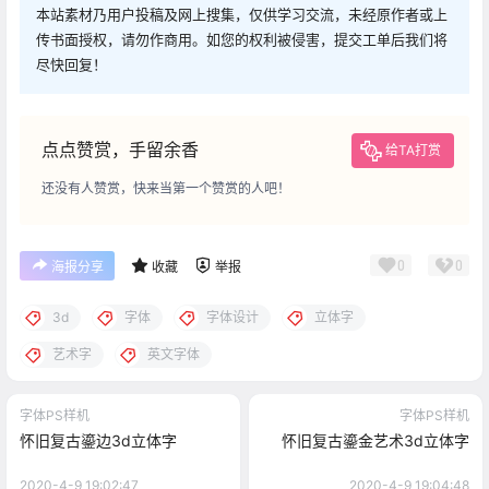
本站素材乃用户投稿及网上搜集，仅供学习交流，未经原作者或上
传书面授权，请勿作商用。如您的权利被侵害，提交工单后我们将
尽快回复！
点点赞赏，手留余香
给TA打赏
还没有人赞赏，快来当第一个赞赏的人吧！
0
0
海报分享
收藏
举报
3d
字体
字体设计
立体字
艺术字
英文字体
字体PS样机
字体PS样机
怀旧复古鎏边3d立体字
怀旧复古鎏金艺术3d立体字
2020-4-9 19:02:47
2020-4-9 19:04:48