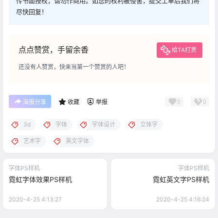
传书面授权，请勿作商用。如您的权利被侵害，提交工单后我们将
尽快回复！
点点赞赏，手留余香
给TA打赏
还没有人赞赏，快来当第一个赞赏的人吧！
0
0
海报分享
收藏
举报
3d
字体
字体设计
立体字
艺术字
英文字体
字体PS样机
字体PS样机
霓虹字体效果PS样机
霓虹英文字PS样机
2020-4-25 4:13:27
2020-4-25 4:16:24