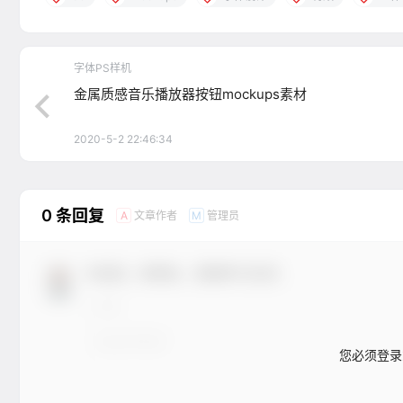
字体PS样机
金属质感音乐播放器按钮mockups素材
2020-5-2 22:46:34
0 条回复
文章作者
管理员
A
M
欢迎您，新朋友，感谢参与互动！
您必须登录