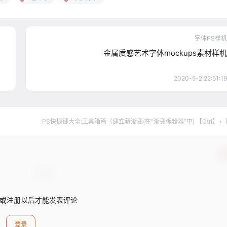
字体PS样机
金属质感艺术字体mockups素材样机
2020-5-2 22:51:19
PS快捷键大全:工具箱篇（建立新渐变(在”渐变编辑器”中) 【Ctrl】+
确
或注册以后才能发表评论
登录