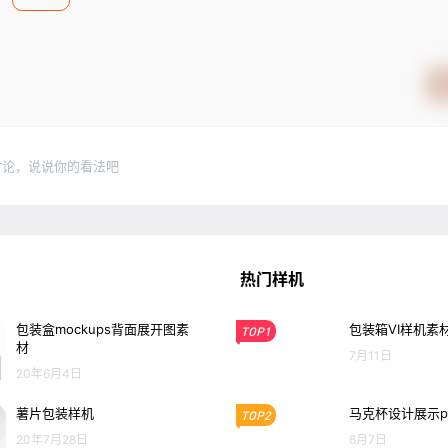
讨论，说说你的看法吧
热门样机
包装盒mockups背面展开图素
包装箱VI样机素
TOP1
材
7月11日
20年6月4日
薯片包装样机
马克杯设计展示p
TOP2
20年7月28日
6月7日