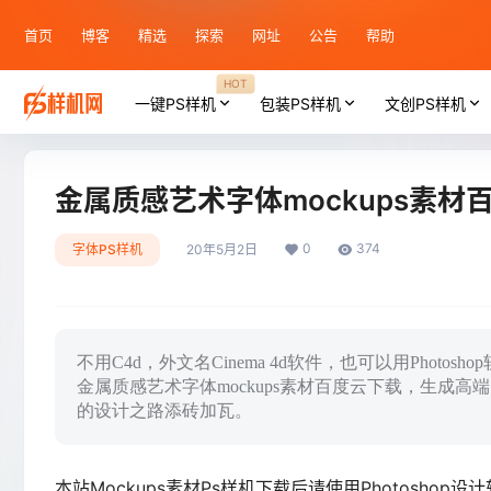
首页
博客
精选
探索
网址
公告
帮助
HOT
一键PS样机
包装PS样机
文创PS样机
金属质感艺术字体mockups素材
0
374
字体PS样机
20年5月2日
不用C4d，外文名Cinema 4d软件，也可以用Phot
金属质感艺术字体mockups素材百度云下载，生成高
的设计之路添砖加瓦。
本站Mockups素材Ps样机下载后请使用Photosho