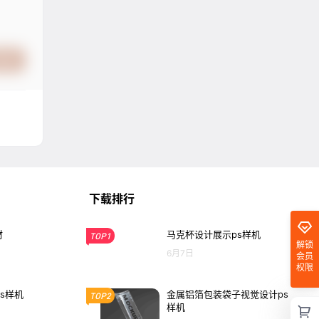
提交
下载排行
材
马克杯设计展示ps样机
TOP1
解锁
6月7日
会员
权限
s样机
金属铝箔包装袋子视觉设计ps
TOP2
样机