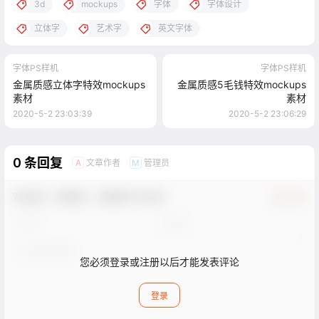
3d
mockups
字体
字体设计
立体字
艺术字
英文字体
字体PS样机
字体PS样机
金属质感立体字特效mockups
金属质感5毛钱特效mockups
素材
素材
2020-5-2 23:03:39
2020-5-2 23:06:29
0 条回复
文章作者
管理员
A
M
欢迎您，新朋友，感谢参与互动！
确认修改
您必须登录或注册以后才能发表评论
登录