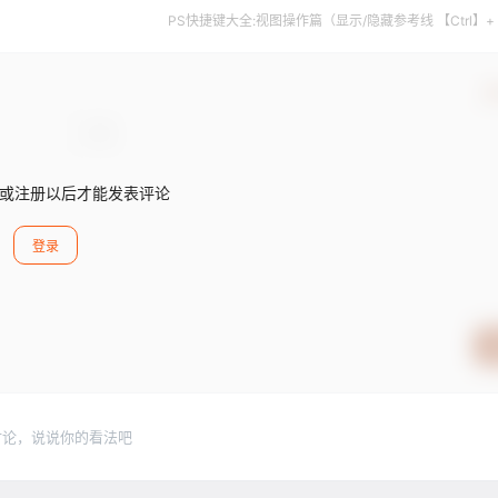
PS快捷键大全:视图操作篇（显示/隐藏参考线 【Ctrl】+
确
或注册以后才能发表评论
登录
讨论，说说你的看法吧