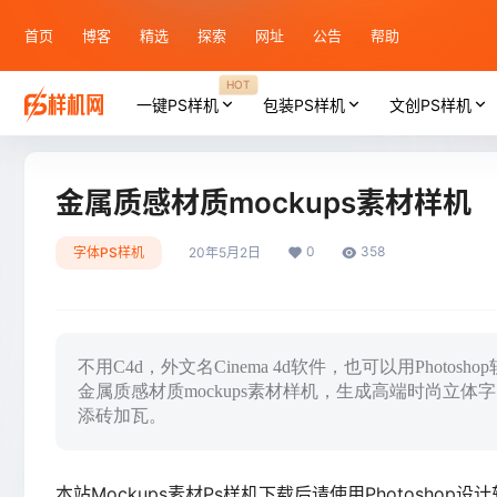
首页
博客
精选
探索
网址
公告
帮助
HOT
一键PS样机
包装PS样机
文创PS样机
金属质感材质mockups素材样机
0
358
字体PS样机
20年5月2日
不用C4d，外文名Cinema 4d软件，也可以用Phot
金属质感材质mockups素材样机，生成高端时尚立体
添砖加瓦。
本站Mockups素材Ps样机下载后请使用Photosho