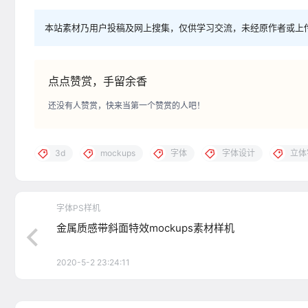
本站素材乃用户投稿及网上搜集，仅供学习交流，未经原作者或上
点点赞赏，手留余香
还没有人赞赏，快来当第一个赞赏的人吧！
3d
mockups
字体
字体设计
立体
字体PS样机
金属质感带斜面特效mockups素材样机
2020-5-2 23:24:11