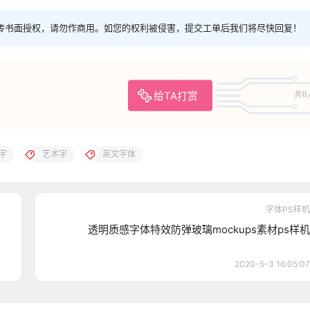
传书面授权，请勿作商用。如您的权利被侵害，提交工单后我们将尽快回复！
给TA打赏
共0
字
艺术字
英文字体
字体PS样机
透明质感字体特效防弹玻璃mockups素材ps样机
2020-5-3 16:05:07