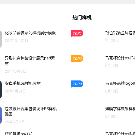
热门样机
化妆品套装系列样机展示模板
银色铝箔金属包装
TOP1
20年10月21日
7月23日
异形礼盒包装设计展示psd素
马克杯设计ps样
TOP2
材
6月17日
25年10月3日
安卓手机ps样机素材
马克杯品牌log
TOP3
20年1月21日
6月18日
包装设计合集包装设计PS样机
薄膜字体效果样
贴图
5月28日
25年3月3日
旗帜飘扬ps样机
马克杯设计ps贴