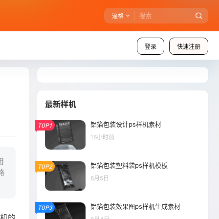
逼格
登录
快速注册
最新样机
铝箔包装设计ps样机素材
TOP1
16小时前
用
铝箔包装塑料袋ps样机模板
TOP2
路
8月5日
铝箔包装效果图ps样机生成素材
TOP3
样机的