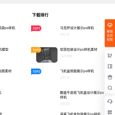
下载排行
袋ps样机
马克杯设计展示ps样机
TOP1
解锁
6月7日
会员
权限
机模型
铝箔包装设计ps样机素材
TOP2
16小时前
o贴图素材
飞机盒侧面展示ps样机
TOP3
5月1日
机
翻盖牛皮纸飞机盒设计展示ps
样机
5月2日
图
逼真飞机盒包装展示ps样机