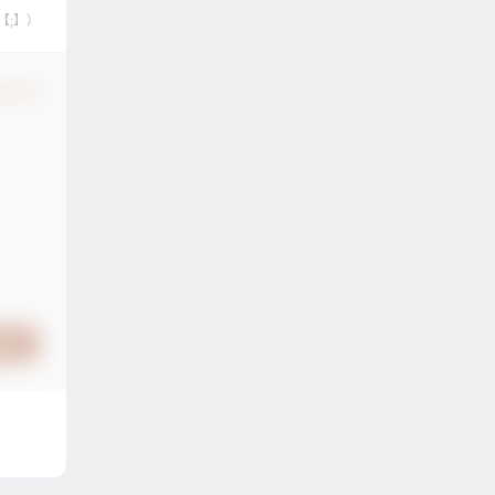
【;】）
认修改
提交