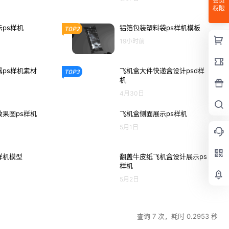
会员
权限
ps样机
铝箔包装塑料袋ps样机模板
TOP2
19小时前
ps样机素材
飞机盒大件快递盒设计psd样
TOP3
机
4月30日
果图ps样机
飞机盒侧面展示ps样机
5月1日
样机模型
翻盖牛皮纸飞机盒设计展示ps
样机
5月2日
查询 7 次，耗时 0.2953 秒