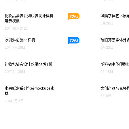
化妆品套装系列瓶装设计样机
薄膜字体艺术展示
TOP2
展示模板
5月26日
20年10月21日
冰淇淋包装ps样机
破旧薄膜字体外露
TOP3
20年7月28日
5月22日
礼物包装盒设计效果psd样机
塑料袋字体印刷效
20年5月28日
5月18日
水果纸盒系列包装mockups素
文创产品马克杯
材
6月9日
20年6月3日