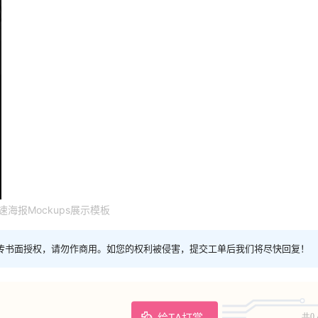
海报Mockups展示模板
传书面授权，请勿作商用。如您的权利被侵害，提交工单后我们将尽快回复！
给TA打赏
共0