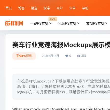
首页
博客
精选
探索
网址
公告
帮助
HOT
一键PS样机
包装PS样机
文创PS样机
赛车行业竞速海报Mockups展示
0
253
字体PS样机
20年5月15日
什么是样机mockups？下载使用这款赛车行业竞速海
高清可印刷，字体样式样机风格多元化，丰富的样机
logo样机！每月更新样机psd，满足设计师对mocku
What are mockups? Download and use this Mockups di