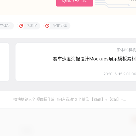
立体字
艺术字
英文字体
字体PS样机
赛车速度海报设计Mockups展示模板素材
2020-5-15 2:01:06
PS快捷键大全:视图操作篇（向左卷动10 个单位 【Shift】+【Ctrl】+
【PageUp】）
确