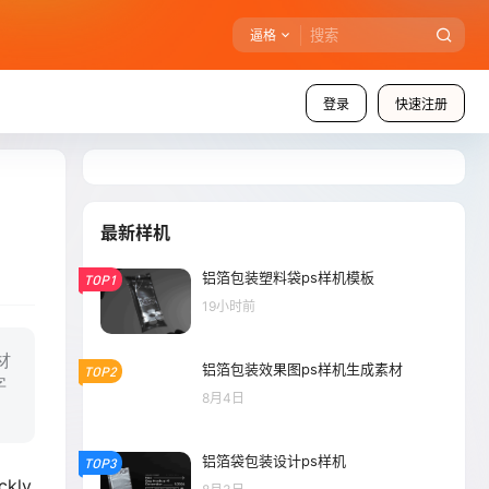
逼格
登录
快速注册
最新样机
铝箔包装塑料袋ps样机模板
TOP1
19小时前
材
铝箔包装效果图ps样机生成素材
TOP2
字
8月4日
铝箔袋包装设计ps样机
TOP3
ckly