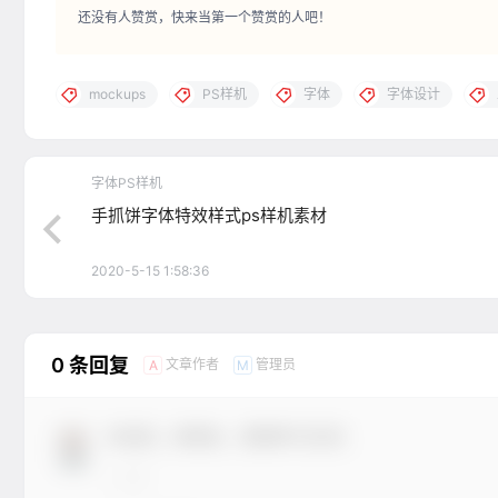
还没有人赞赏，快来当第一个赞赏的人吧！
mockups
PS样机
字体
字体设计
字体PS样机
手抓饼字体特效样式ps样机素材
2020-5-15 1:58:36
0 条回复
文章作者
管理员
A
M
欢迎您，新朋友，感谢参与互动！