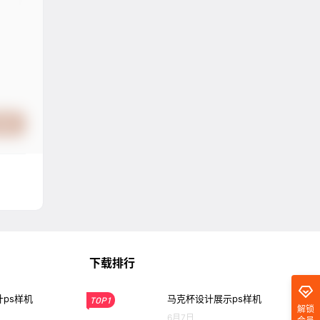
提交
下载排行
ps样机
马克杯设计展示ps样机
TOP1
解锁
6月7日