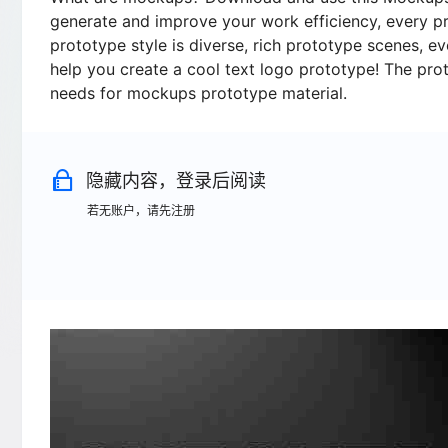
generate and improve your work efficiency, every pro
prototype style is diverse, rich prototype scenes, e
help you create a cool text logo prototype! The pro
needs for mockups prototype material.
隐藏内容，登录后阅读
若无账户，请先注册