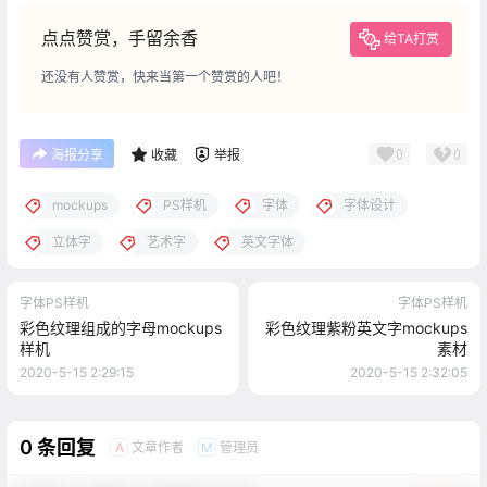
点点赞赏，手留余香
给TA打赏
还没有人赞赏，快来当第一个赞赏的人吧！
0
0
海报分享
收藏
举报
mockups
PS样机
字体
字体设计
立体字
艺术字
英文字体
字体PS样机
字体PS样机
彩色纹理组成的字母mockups
彩色纹理紫粉英文字mockups
样机
素材
2020-5-15 2:29:15
2020-5-15 2:32:05
0 条回复
文章作者
管理员
A
M