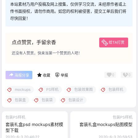
本站素材乃用户投稿及网上搜集，仅供学习交流，未经原作者或上
传书面授权，请勿作商用。如您的权利被侵害，提交工单后我们将
尽快回复！
点点赞赏，手留余香
给TA打赏
还没有人赞赏，快来当第一个赞赏的人吧！
0
0
海报分享
收藏
举报
mockups
PS样机
包装效果图
包装样机
包装盒
包装袋
包装设计
包装PS样机
包装PS样机
套装礼盒psd mockups素材模
套装礼盒mockups贴图模型
型下载
2020-6-3 20:46:22
2020-6-3 20:59:53