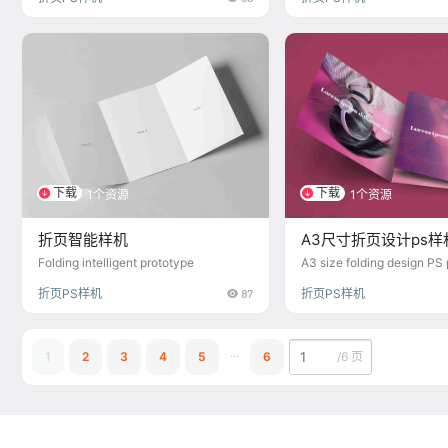
下载
下载
1个资源
1个资源
折页智能样机
A3尺寸折页设计ps样
Folding intelligent prototype
A3 size folding design PS
折页PS样机
87
折页PS样机
...
1
2
3
4
5
6
/
6 页