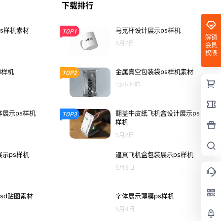
下载排行
s样机素材
马克杯设计展示ps样机
TOP1
解锁
6月7日
会员
权限
d样机
金属真空包装袋ps样机素材
TOP2
13小时前
展示ps样机
翻盖牛皮纸飞机盒设计展示ps
TOP3
样机
5月2日
示ps样机
逼真飞机盒包装展示ps样机
5月3日
sd贴图素材
字体展示薄膜ps样机
5月4日