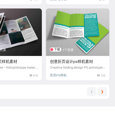
下载
个资源
1个资源
页样机素材
创意折页设计ps样机素材
ee - fold prototype materia
Creative folding design PS prototype
material
610
折页PS样机
162
❮
❯