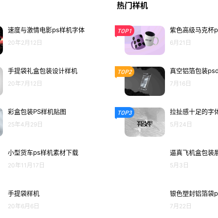
热门样机
速度与激情电影ps样机字体
紫色高级马克杯p
TOP1
20年2月12日
6月21日
手提袋礼盒包装设计样机
真空铝箔包装ps
TOP2
20年7月12日
7月16日
彩盒包装PS样机贴图
拉扯感十足的字体
TOP3
25年4月29日
5月24日
小型货车ps样机素材下载
逼真飞机盒包装展
20年11月17日
5月3日
手提袋样机
银色塑封铝箔袋p
20年6月6日
7月22日