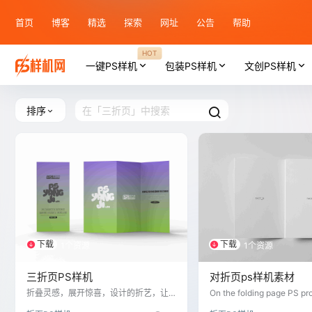
首页
博客
精选
探索
网址
公告
帮助
HOT
一键PS样机
包装PS样机
文创PS样机
排序
下载
下载
1个资源
1个资源
三折页PS样机
对折页ps样机素材
折叠灵感，展开惊喜，设计的折艺，让
On the folding page PS pr
每一次打开都是一场视觉旅行
erial