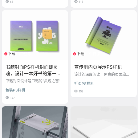
68
118
容，将自己的设计稿（包括品牌LO
GO、文字说明、图案等）应用到纸
箱模型上，以预览实际效果。这种
样机适用于出版物的运输包装设
计，帮助设计师评估包装的整体视
觉效果和保护功能，确保设计方案
既美观又能有效保护书籍，在运输
过程中保持完好无损。
下载
下载
1个资源
1个资源
书籍封面PS样机封面即灵
宣传册内页展示PS样机
魂，设计一本好书的第一眼
设计的深度阅读，创意的页面旅
缘份
程，让每一章节都精彩纷呈，吸引
书籍封面设计是书籍的“灵魂之窗”，
折页PS样机
目光停留探索
它不仅是吸引读者的第一印象，也
包装PS样机
是传达书籍内容、风格和情感的关
156
键。使用PS样机来设计书籍封面，
147
可以极大地提升设计的专业度和吸
引力。