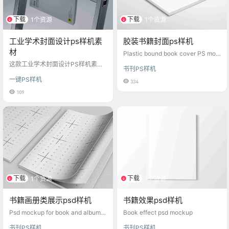
下载
下载
1个资源
1个资源
工业学术封面设计ps样机素
胶装书籍封面ps样机
材
Plastic bound book cover PS moc
kup
这款工业学术封面设计PS样机素
书刊PS样机
材，专为学者与设计师打造，结合
一键PS样机
科技与工业美学。设计师只需在Pho
334
toshop中打开样机，通过智能对象
109
层拖放自己的设计作品，即可实现
精准的封面模拟展示。调整图层效
果与布局，轻松创造出既专业又具
视觉冲击力的学术封面，完美展现
研究成果的严谨与创新。
下载
下载
1个资源
1个资源
书籍画册类展示psd样机
书籍效果psd样机
Psd mockup for book and album d
Book effect psd mockup
isplay
书刊PS样机
书刊PS样机