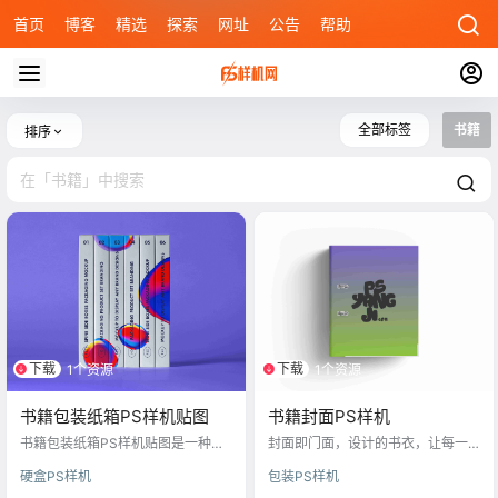
首页
博客
精选
探索
网址
公告
帮助
全部标签
书籍
排序
下载
下载
1个资源
1个资源
书籍包装纸箱PS样机贴图
书籍封面PS样机
书籍包装纸箱PS样机贴图是一种数
封面即门面，设计的书衣，让每一
字设计工具，用于模拟书籍包装在
本书都成为视觉与智慧的双重享受
硬盒PS样机
包装PS样机
实际纸箱中的视觉效果。平面设计
师可以通过替换样机中的图层内