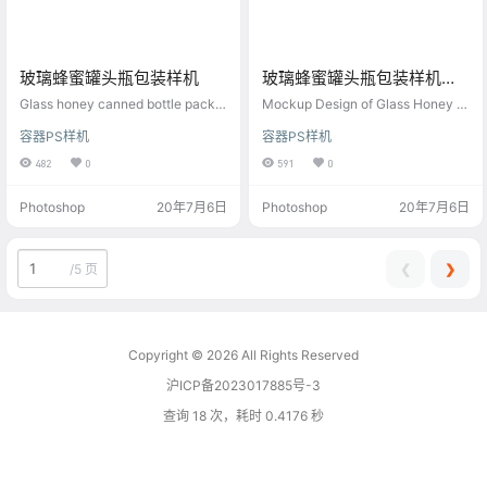
玻璃蜂蜜罐头瓶包装样机
玻璃蜂蜜罐头瓶包装样机设
计
Glass honey canned bottle packa
Mockup Design of Glass Honey C
ging mockup
anned Bottle Packaging
容器PS样机
容器PS样机
482
0
591
0
Photoshop
20年7月6日
Photoshop
20年7月6日
❮
❯
/
5 页
Copyright © 2026
All Rights Reserved
沪ICP备2023017885号-3
查询 18 次，耗时 0.4176 秒