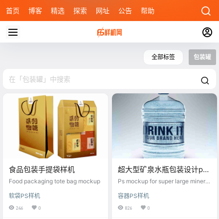
首页
博客
精选
探索
网址
公告
帮助
全部标签
包装罐
食品包装手提袋样机
超大型矿泉水瓶包装设计ps
样机
Food packaging tote bag mockup
Ps mockup for super large mineral
water bottle packaging design
软袋PS样机
容器PS样机
246
0
826
0