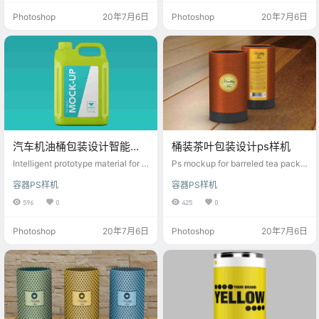
Photoshop
20年7月6日
Photoshop
20年7月6日
汽车机油桶包装设计智能样
桶装茶叶包装设计ps样机
机素材
Intelligent prototype material for p
Ps mockup for barreled tea packa
ackaging design of automobile oil
ging design
容器PS样机
容器PS样机
drum
596
0
425
0
Photoshop
20年7月6日
Photoshop
20年7月6日