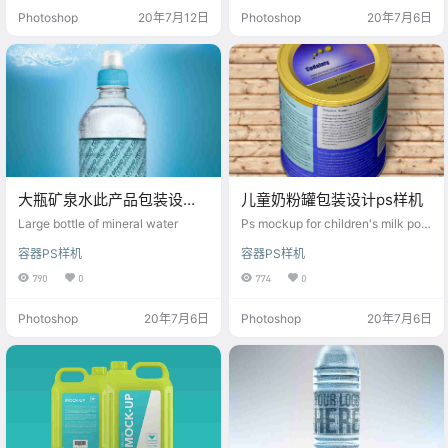
Photoshop
20年7月12日
Photoshop
20年7月6日
大瓶矿泉水此产品包装设计
儿童奶粉罐包装设计ps样机
ps样机
Large bottle of mineral water
Ps mockup for children's milk pow
der can packaging design
容器PS样机
容器PS样机
790
0
774
0
Photoshop
20年7月6日
Photoshop
20年7月6日