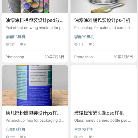
油漆涂料桶包装设计psd效果
油漆涂料桶包装设计ps样机
图样机
Psd effect drawing mockup for pai
Ps mockup for paint and barrel de
nt and paint barrel packaging desi
sign
容器PS样机
容器PS样机
gn
727
0
719
0
Photoshop
20年7月6日
Photoshop
20年7月6日
幼儿奶粉罐包装设计ps样机
玻璃蜂蜜罐头瓶psd样机
贴图
Ps mockup map for packaging de
Glass honey canned bottle psd m
sign of infant milk powder can
ockup
容器PS样机
容器PS样机
737
0
329
0