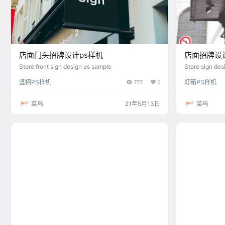
店面门头招牌设计ps样机
店面招牌设
Store front sign design ps sample
Store sign des
竖招PS样机
777
0
灯箱PS样机
菜鸟
21年5月13日
菜鸟