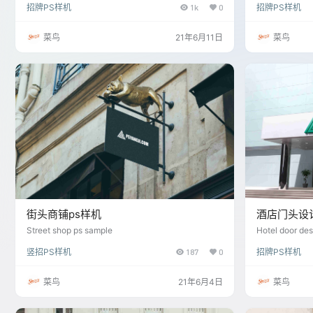
招牌PS样机
1k
0
招牌PS样机
菜鸟
21年6月11日
菜鸟
街头商铺ps样机
酒店门头设
Street shop ps sample
Hotel door de
竖招PS样机
187
0
招牌PS样机
菜鸟
21年6月4日
菜鸟