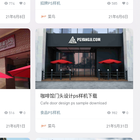
774
0
招牌PS样机
585
0
21年6月8日
菜鸟
21年6月6日
咖啡馆门头设计ps样机下载
Cafe door design ps sample download
516
0
食品PS样机
982
0
21年6月1日
菜鸟
21年5月31日