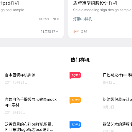
psd样机
盾牌造型招牌设计样机
ign psd sample
Shield modeling sign design sample
553
0
灯箱PS样机
21年5月7日
菜鸟
热门样机
香水包装样机资源
白色马克杯psd
TOP1
20年10月21日
6月12日
高端白色手提袋展示效果mock
铝箔袋包装设计p
TOP2
ups素材
8月3日
20年5月26日
泛黄背景的布料ps样机场景，
褶皱艺术的薄膜
TOP3
凹凸布纹logo标志psd设计模
5月8日