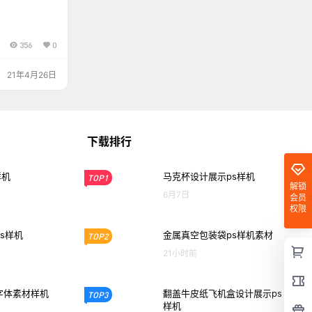
356
0
21年4月26日
下载排行
样机
马克杯设计展示ps样机
TOP1
解锁
6月7日
会员
权限
s样机
金属真空包装袋ps样机素材
TOP2
21小时前
字体素材样机
翻盖牛皮纸飞机盒设计展示ps
TOP3
样机