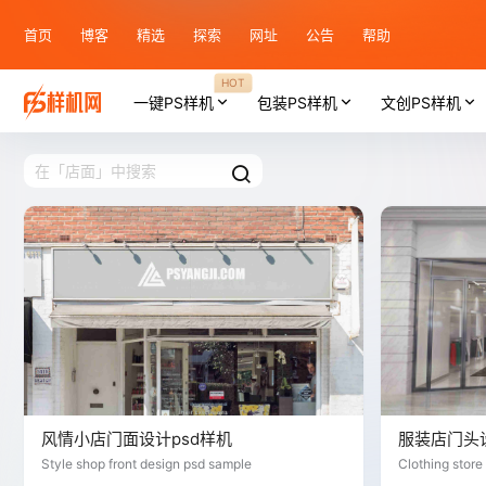
首页
博客
精选
探索
网址
公告
帮助
HOT
一键PS样机
包装PS样机
文创PS样机
风情小店门面设计psd样机
服装店门头
Style shop front design psd sample
Clothing store