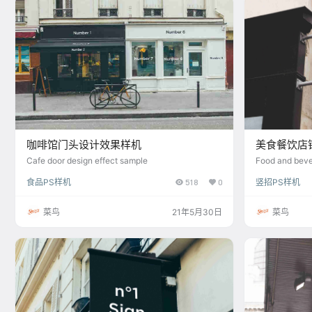
咖啡馆门头设计效果样机
美食餐饮店
Cafe door design effect sample
Food and beve
食品PS样机
518
0
竖招PS样机
菜鸟
21年5月30日
菜鸟