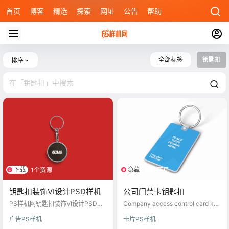
首页
博客
精选
探索
网址
公告
帮助
全部标签
钥匙扣
排序
下载
隐藏
1个资源
登陆可见
钥匙扣装饰VI设计PSD样机
公司门禁卡钥匙扣
PS样机网钥匙扣装饰VI设计PSD样
Company access control card key
机是一款精致的平面设计素材，专
chain
广告PS样机
卡片PS样机
为钥匙扣装饰设计而打造。这款VI样
机素材融合了现代简约风格和传统