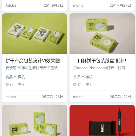
例调整设计稿直至合适；保存并关
Adobe
25年9月3日
momo
25年7月27日
闭该窗口回到主文件，此时样机会
自动更新显示设计效果；可添加阴
影或高光增强真实感；最后保存成
品。这种方法能帮助设计师快速展
示作品。
饼干产品包装设计VI效果图
口口酥饼干包装纸盒设计PS
PS样机
样机
要使用PS样机生成饼干产品包装设
用Adobe Photoshop打开；找到样
计VI效果图，步骤如下：打开PS样
机中的智能对象图层，双击图层缩
食品PS样机
食品PS样机
机文件，在Photoshop中找到智能
略图载入设计稿；在新窗口中粘贴
对象图层；双击图层缩略图载入设
你的包装设计图，调整至合适位置
66
0
17
0
计稿；在新窗口中粘贴你的包装设
和尺寸后保存；返回主文件，智能
计；调整至合适位置与尺寸；返回
对象会自动更新显示的效果图；可
momo
25年7月26日
momo
25年7月21日
主文件，智能对象会更新显示效果
以通过调整图层样式添加高光、阴
图；可通过调整图层样式增加高
影等效果，增强真实感；最后保存
光、阴影等细节；保存成品为所需
成品为所需的图像格式。这种方法
格式。这样，设计师可以快速高效
帮助设计师高效地生成高质量的产
地呈现专业的产品包装视觉形象。
品包装效果图。