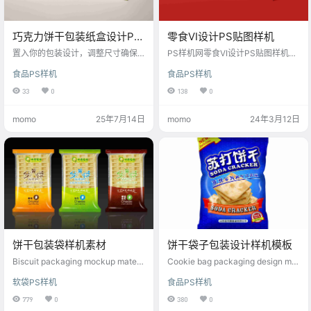
巧克力饼干包装纸盒设计PS
零食VI设计PS贴图样机
样机
置入你的包装设计，调整尺寸确保
PS样机网零食VI设计PS贴图样机提
与样机匹配；利用图层样式添加高
供各类零食的PS贴图素材，包括饼
食品PS样机
食品PS样机
光、阴影等细节，增加立体感；样
干、糖果、膨化食品等。这些样机
机文件可能包含多角度视图，可选
素材展示了逼真的零食外观和质
33
0
138
0
择不同图层预览效果；最后保存并
感，以及各种口味和品牌形象。通
导出成品图像。这样，平面设计师
过使用我们的零食VI设计PS贴图样
momo
25年7月14日
momo
24年3月12日
就能高效地制作出逼真的包装效果
机，您可以快速创建出具有吸引力
图，方便向客户展示设计方案。
和真实感的零食包装设计，提升产
品价值和品牌形象。
饼干包装袋样机素材
饼干袋子包装设计样机模板
Biscuit packaging mockup materi
Cookie bag packaging design mo
al
ckup template
软袋PS样机
食品PS样机
779
0
380
0