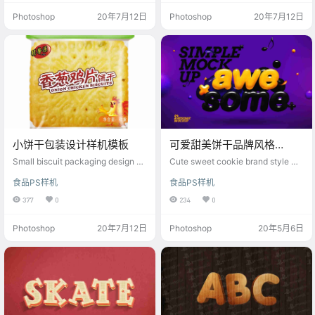
Photoshop
20年7月12日
Photoshop
20年7月12日
小饼干包装设计样机模板
可爱甜美饼干品牌风格
mockups素材ps样机
Small biscuit packaging design m
Cute sweet cookie brand style mo
ockup template
ckups material ps mockup
食品PS样机
食品PS样机
377
0
234
0
Photoshop
20年7月12日
Photoshop
20年5月6日