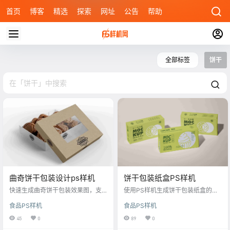
首页
博客
精选
探索
网址
公告
帮助
全部标签
饼干
曲奇饼干包装设计ps样机
饼干包装纸盒PS样机
快速生成曲奇饼干包装效果图，支
使用PS样机生成饼干包装纸盒的效
持自定义文字与图案，适用于零
果图，首先打开样机文件，在Photo
食品PS样机
食品PS样机
食、礼品等设计。
shop中找到智能对象图层；双击图
层缩略图进入编辑模式；粘贴你的
45
0
89
0
包装设计到新打开的窗口中；按比