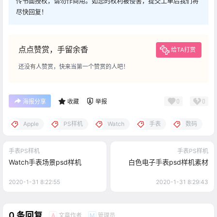
传书面授权，请勿作商用。如您的权利被侵害，提交工单后我们将
尽快回复！
点点赞赏，手留余香
给TA打赏
还没有人赞赏，快来当第一个赞赏的人吧！
0
0
海报分享
收藏
举报
Apple
PS样机
Watch
手表
数码
手表PS样机
手表PS样机
Watch手表场景psd样机
白色电子手表psd样机素材
2020-1-31 8:22:55
2020-1-31 8:29:43
0 条回复
文章作者
管理员
A
M