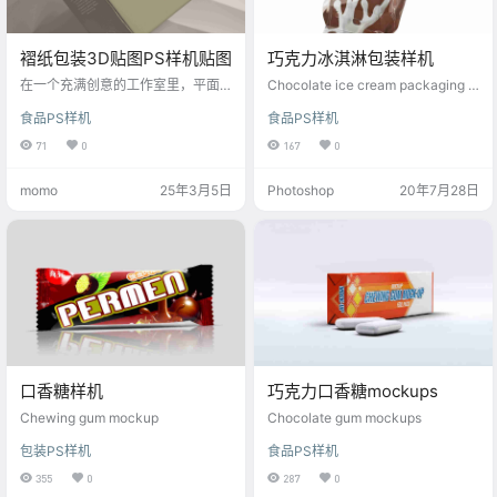
褶纸包装3D贴图PS样机贴图
巧克力冰淇淋包装样机
在一个充满创意的工作室里，平面
Chocolate ice cream packaging m
设计师小林正忙着为一家高端巧克
ockup
食品PS样机
食品PS样机
力品牌设计独特的褶纸包装。为了
确保设计方案既美观又符合品牌形
71
0
167
0
象，小林决定使用psyangji.com提
供的褶纸包装3D贴图PS样机。
momo
25年3月5日
Photoshop
20年7月28日
口香糖样机
巧克力口香糖mockups
Chewing gum mockup
Chocolate gum mockups
包装PS样机
食品PS样机
355
0
287
0