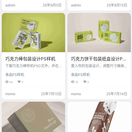
admin
25年9月5日
admin
25年8月15日
巧克力棒包装设计PS样机
巧克力饼干包装纸盒设计PS
样机
下载巧克力棒样机PSD文件，并在P
置入你的包装设计，调整尺寸确保
hotoshop中打开；找到样机中的智
与样机匹配；利用图层样式添加高
食品PS样机
食品PS样机
能对象图层，双击它并置入自己的
光、阴影等细节，增加立体感；样
设计稿；确保设计稿尺寸与样机匹
机文件可能包含多角度视图，可选
54
0
33
0
配后保存并关闭智能对象窗口；接
择不同图层预览效果；最后保存并
下来，可以调整样机文件中的其他
导出成品图像。这样，平面设计师
momo
25年7月15日
momo
25年7月14日
图层，如光影效果、背景颜色等，
就能高效地制作出逼真的包装效果
来提升最终效果的真实感；最后，
图，方便向客户展示设计方案。
保存合成后的图像为JPG或PNG格
式即可。这种方法能高效地呈现设
计方案，便于客户预览和反馈。