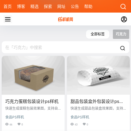
首页
博客
精选
探索
网址
公告
帮助
全部标签
巧克力
巧克力蛋糕包装设计ps样机
甜品包装盒外包装设计ps样
机
快速生成蛋糕包装效果图，支持自
快速生成甜品包装盒效果图，支持
定义文字与图案，适用于甜品、礼
自定义文字与图案，适用于蛋糕、
食品PS样机
食品PS样机
品等设计。
巧克力等设计。
46
0
43
0