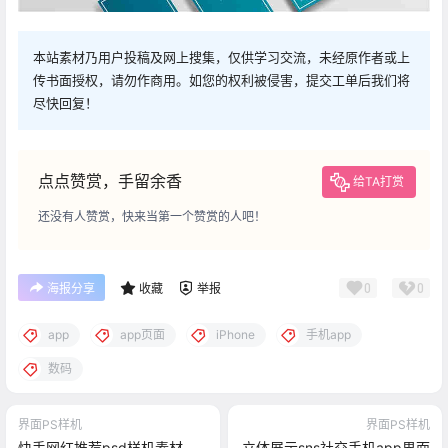
本站素材乃用户投稿及网上搜集，仅供学习交流，未经原作者或上
传书面授权，请勿作商用。如您的权利被侵害，提交工单后我们将
尽快回复！
点点赞赏，手留余香
给TA打赏
还没有人赞赏，快来当第一个赞赏的人吧！
0
0
海报分享
收藏
举报
app
app页面
iPhone
手机app
数码
界面PS样机
界面PS样机
快手网红推荐psd样机素材
立体展示sns社交手机app界面