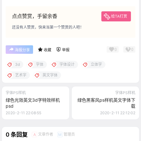
点点赞赏，手留余香
给TA打赏
还没有人赞赏，快来当第一个赞赏的人吧！
0
0
海报分享
收藏
举报
3d
字体
字体设计
立体字
艺术字
英文字体
字体PS样机
字体PS样机
绿色光效英文3d字特效样机
绿色黑客风ps样机英文字体下
psd
载
2020-2-11 22:08:55
2020-2-11 22:12:02
0 条回复
文章作者
管理员
A
M