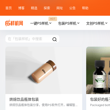
首页
博客
精选
探索
网址
公告
帮助
HOT
一键PS样机
包装PS样机
文创PS样机
烘焙饮品瓶体包装
包装好的瓶
烘焙饮品瓶体包装分享，使用PS软件打开，编辑智能
Packaged bot
对象，替换你的LOGO素材，生成PS样机效果图！