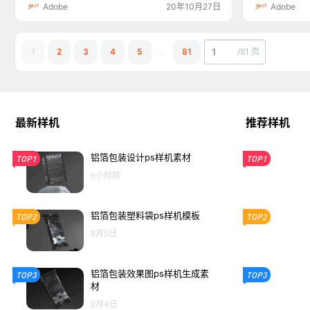
Adobe
20年10月27日
Adobe
/
81 页
1
2
3
4
5
...
81
最新样机
推荐样机
铝箔包装设计ps样机素材
TOP1
TOP1
6小时前
铝箔包装塑料袋ps样机模板
TOP2
TOP2
8月5日
铝箔包装效果图ps样机生成素
TOP3
TOP3
材
8月4日